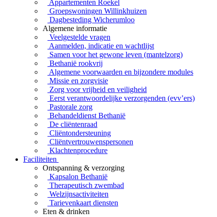
Appartementen Roekel
Groepswoningen Willinkhuizen
Dagbesteding Wicherumloo
Algemene informatie
Veelgestelde vragen
Aanmelden, indicatie en wachtlijst
Samen voor het gewone leven (mantelzorg)
Bethanië rookvrij
Algemene voorwaarden en bijzondere modules
Missie en zorgvisie
Zorg voor vrijheid en veiligheid
Eerst verantwoordelijke verzorgenden (evv’ers)
Pastorale zorg
Behandeldienst Bethanië
De cliëntenraad
Cliëntondersteuning
Cliëntvertrouwenspersonen
Klachtenprocedure
Faciliteiten
Ontspanning & verzorging
Kapsalon Bethanië
Therapeutisch zwembad
Welzijnsactiviteiten
Tarievenkaart diensten
Eten & drinken