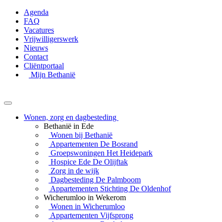
Agenda
FAQ
Vacatures
Vrijwilligerswerk
Nieuws
Contact
Cliëntportaal
Mijn Bethanië
Wonen, zorg en dagbesteding
Bethanië in Ede
Wonen bij Bethanië
Appartementen De Bosrand
Groepswoningen Het Heidepark
Hospice Ede De Olijftak
Zorg in de wijk
Dagbesteding De Palmboom
Appartementen Stichting De Oldenhof
Wicherumloo in Wekerom
Wonen in Wicherumloo
Appartementen Vijfsprong