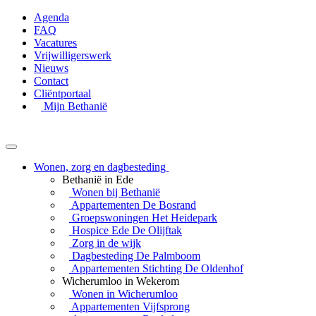
Agenda
FAQ
Vacatures
Vrijwilligerswerk
Nieuws
Contact
Cliëntportaal
Mijn Bethanië
Wonen, zorg en dagbesteding
Bethanië in Ede
Wonen bij Bethanië
Appartementen De Bosrand
Groepswoningen Het Heidepark
Hospice Ede De Olijftak
Zorg in de wijk
Dagbesteding De Palmboom
Appartementen Stichting De Oldenhof
Wicherumloo in Wekerom
Wonen in Wicherumloo
Appartementen Vijfsprong