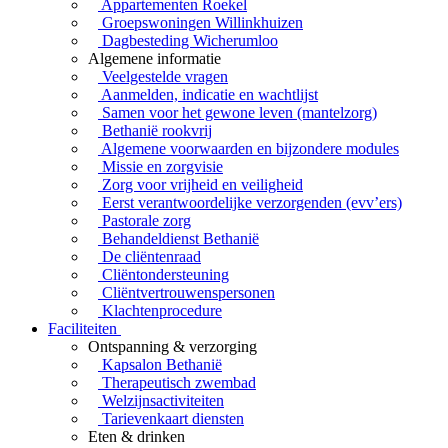
Appartementen Roekel
Groepswoningen Willinkhuizen
Dagbesteding Wicherumloo
Algemene informatie
Veelgestelde vragen
Aanmelden, indicatie en wachtlijst
Samen voor het gewone leven (mantelzorg)
Bethanië rookvrij
Algemene voorwaarden en bijzondere modules
Missie en zorgvisie
Zorg voor vrijheid en veiligheid
Eerst verantwoordelijke verzorgenden (evv’ers)
Pastorale zorg
Behandeldienst Bethanië
De cliëntenraad
Cliëntondersteuning
Cliëntvertrouwenspersonen
Klachtenprocedure
Faciliteiten
Ontspanning & verzorging
Kapsalon Bethanië
Therapeutisch zwembad
Welzijnsactiviteiten
Tarievenkaart diensten
Eten & drinken