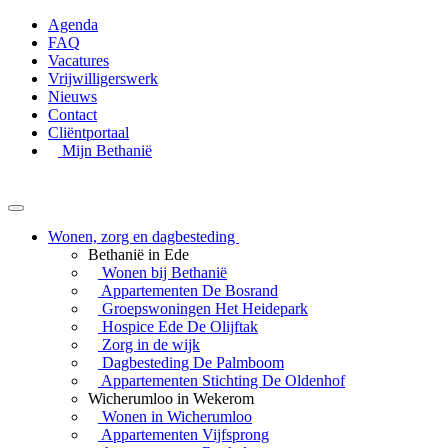
Agenda
FAQ
Vacatures
Vrijwilligerswerk
Nieuws
Contact
Cliëntportaal
Mijn Bethanië
Wonen, zorg en dagbesteding
Bethanië in Ede
Wonen bij Bethanië
Appartementen De Bosrand
Groepswoningen Het Heidepark
Hospice Ede De Olijftak
Zorg in de wijk
Dagbesteding De Palmboom
Appartementen Stichting De Oldenhof
Wicherumloo in Wekerom
Wonen in Wicherumloo
Appartementen Vijfsprong