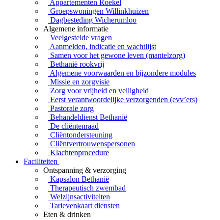
Appartementen Roekel
Groepswoningen Willinkhuizen
Dagbesteding Wicherumloo
Algemene informatie
Veelgestelde vragen
Aanmelden, indicatie en wachtlijst
Samen voor het gewone leven (mantelzorg)
Bethanië rookvrij
Algemene voorwaarden en bijzondere modules
Missie en zorgvisie
Zorg voor vrijheid en veiligheid
Eerst verantwoordelijke verzorgenden (evv’ers)
Pastorale zorg
Behandeldienst Bethanië
De cliëntenraad
Cliëntondersteuning
Cliëntvertrouwenspersonen
Klachtenprocedure
Faciliteiten
Ontspanning & verzorging
Kapsalon Bethanië
Therapeutisch zwembad
Welzijnsactiviteiten
Tarievenkaart diensten
Eten & drinken